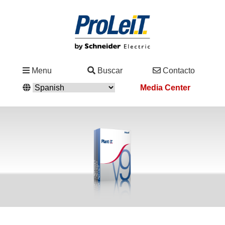
Industrias
Menu
Buscar
Contacto
&
Media Center
Soluciones
Contacto
Servicio
&
Asistencia
Academy
&