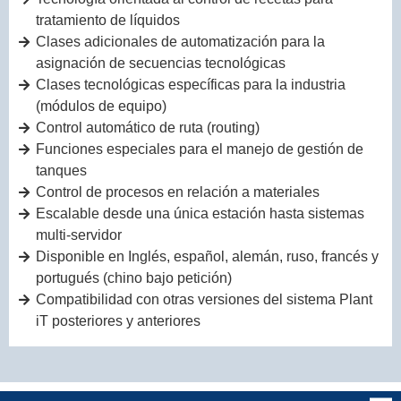
tratamiento de líquidos
Clases adicionales de automatización para la
asignación de secuencias tecnológicas
Clases tecnológicas específicas para la industria
(módulos de equipo)
Control automático de ruta (routing)
Funciones especiales para el manejo de gestión de
tanques
Control de procesos en relación a materiales
Escalable desde una única estación hasta sistemas
multi-servidor
Disponible en Inglés, español, alemán, ruso, francés y
portugués (chino bajo petición)
Compatibilidad con otras versiones del sistema Plant
iT posteriores y anteriores
Industria alimenticia y de bebidas
Basado en secuencias de control parametrizables
Tecnología orientada al control de recetas