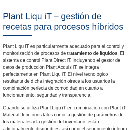
Trainings
Plant Liqu iT – gestión de
recetas para procesos híbridos
Noticias
&
Plant Liqu iT es particularmente adecuado para el control y
Eventos
monitorización de procesos de
tratamiento de líquidos
. El
sistema de control Plant Direct iT, incluyendo el gestor de
datos de producción Plant Acquis iT, se integra
perfectamente en Plant Liqu iT. El nivel tecnológico
Socios
resultante de dicha integración ofrece a los usuarios la
combinación perfecta de comodidad en cuanto a
funcionamiento, seguridad y transparencia.
Acerca
Cuando se utiliza Plant Liqu iT en combinación con Plant iT
de
Material, funciones tales como la gestión de parámetros de
ProLeiT
los materiales y la gestión del inventario, están
adicionalmente disponibles, así como el seguimiento íntegro