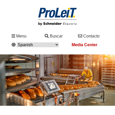
Industrias
Menu
Buscar
Contacto
&
Media Center
Soluciones
Contacto
Servicio
&
Asistencia
Academy
&