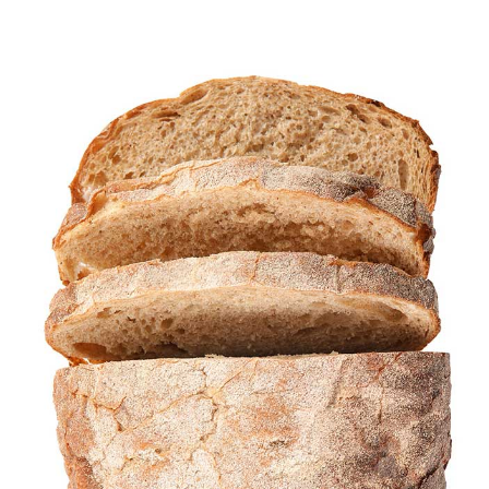
Trainings
Noticias
&
Eventos
Socios
Acerca
de
ProLeiT