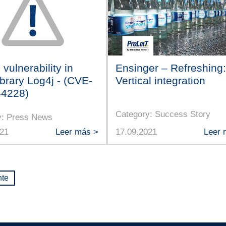
l vulnerability in
Ensinger – Refreshing:
ibrary Log4j - (CVE-
Vertical integration
44228)
Category: Success Story
y: Press News
021
Leer más >
17.09.2021
Leer 
nte