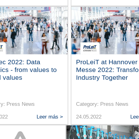
tec 2022: Data
ProLeiT at Hannover
ics - from values to
Messe 2022: Transfo
 values
Industry Together
ry: Press News
Category: Press News
2022
Leer más >
24.05.2022
Lee