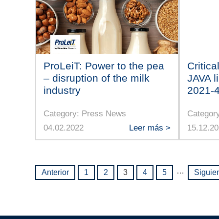
ProLeiT: Power to the pea
Critica
– disruption of the milk
JAVA l
industry
2021-
Category: Press News
Categor
04.02.2022
Leer más >
15.12.2
…
Anterior
1
2
3
4
5
Siguie