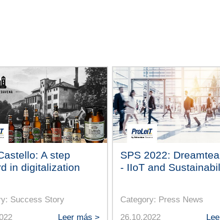
Castello: A step
SPS 2022: Dreamtea
d in digitalization
- IIoT and Sustainabil
ry: Success Story
Category: Press News
2022
Leer más >
26.10.2022
Lee