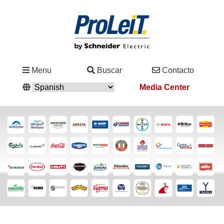
Industrias
Menu
Buscar
Contacto
&
Media Center
Soluciones
Servicio
&
Asistencia
Academy
&