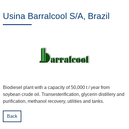
Trainings
Usina Barralcool S/A, Brazil
Noticias
&
Eventos
Socios
Biodiesel plant with a capacity of 50,000 t / year from
soybean crude oil. Transesterification, glycerin distillery and
Acerca
purification, methanol recovery, utilities and tanks.
de
Back
ProLeiT