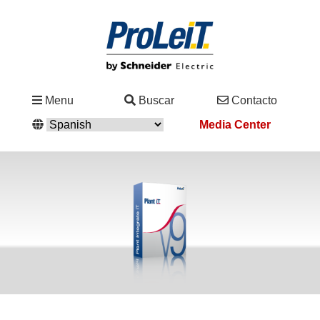
Industrias
Menu
Buscar
Contacto
&
Media Center
Soluciones
Contacto
Servicio
&
Asistencia
Academy
&